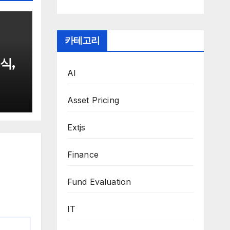
카테고리
식,
AI
Asset Pricing
Extjs
Finance
Fund Evaluation
IT