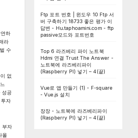
Ftp 포트 번호 | 윈도우 10 Ftp 서
버 구축하기 18733 좋은 평가 이
답변 - Hu.taphoamini.com
-
ftp
당연하
passive모드와 포트번호
다매라
벌 수
Top 6 라즈베리 파이 노트북
Hdmi 연결 Trust The Answer
-
노트북에 라즈베리파이
(Raspberry PI) 넣기 – 4(끝)
본이 없
하느
Vue로 앱 만들기 (1) - F-square
가 성공
-
Vue.js 설치
 투자
장장
-
노트북에 라즈베리파이
(Raspberry PI) 넣기 – 4(끝)
시 부자
나올