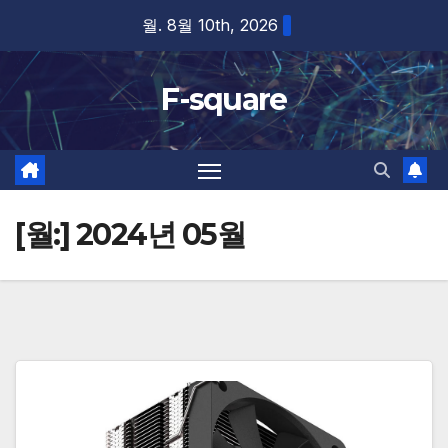
Skip
월. 8월 10th, 2026
to
content
F-square
[월:]
2024년 05월