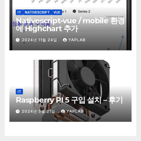
IT
NATIVESCRIPT
VUE
Nativescript-vue / mobile 환경
에 Highchart 추가
2024년 11월 24일
YAPLAB
IT
Raspberry PI 5 구입 설치 – 후기
2024년 5월 21일
YAPLAB