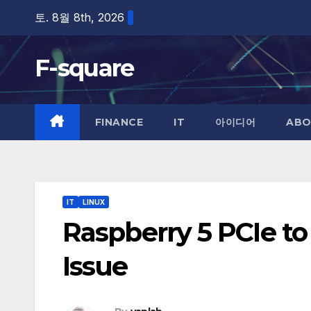
Skip
토. 8월 8th, 2026
to
content
F-square
FINANCE
IT
아이디어
ABO
IT
LINUX
Raspberry 5 PCIe t
Issue