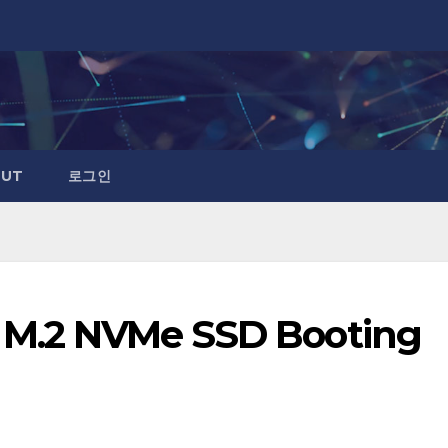
UT
로그인
o M.2 NVMe SSD Booting