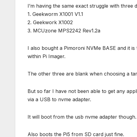
I’m having the same exact struggle with three d
1. Geekworm X1001 V1.1
2. Geekwork X1002
3. MCUzone MPS2242 Rev1.2a
I also bought a Pimoroni NVMe BASE and it is
within Pi Imager.
The other three are blank when choosing a tar
But so far I have not been able to get any ap
via a USB to nvme adapter.
It will boot from the usb nvme adapter though.
Also boots the Pi5 from SD card just fine.