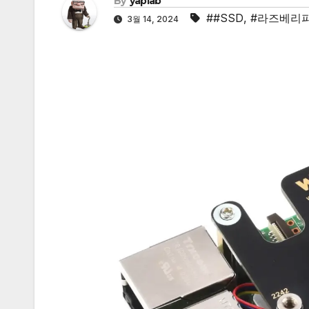
By
yaplab
##SSD
,
#라즈베리
3월 14, 2024