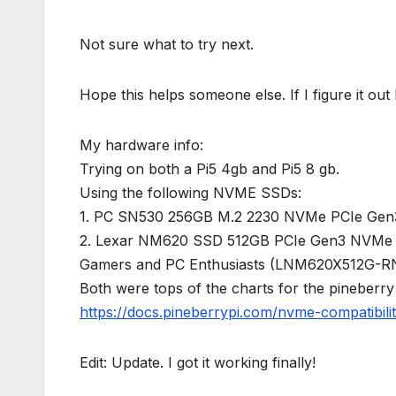
Not sure what to try next.
Hope this helps someone else. If I figure it out I’
My hardware info:
Trying on both a Pi5 4gb and Pi5 8 gb.
Using the following NVME SSDs:
1. PC SN530 256GB M.2 2230 NVMe PCIe Gen3
2. Lexar NM620 SSD 512GB PCIe Gen3 NVMe M.2
Gamers and PC Enthusiasts (LNM620X512G-
Both were tops of the charts for the pineberry 
https://docs.pineberrypi.com/nvme-compatibility
Edit: Update. I got it working finally!