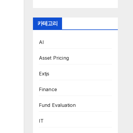
카테고리
AI
Asset Pricing
Extjs
Finance
Fund Evaluation
IT